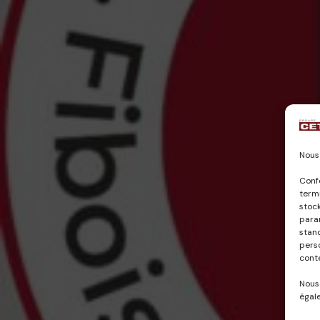
Nous 
Conf
termi
stock
param
stan
pers
cont
Nous
égale