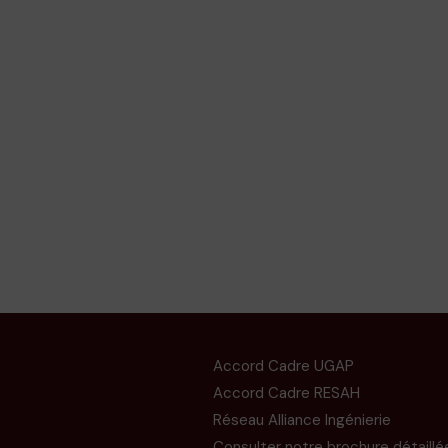
Accord Cadre UGAP
Accord Cadre RESAH
Réseau Alliance Ingénierie
Consulter notre brochure détaillé