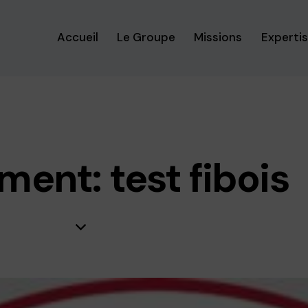
Accueil
Le Groupe
Missions
Experti
ent: test fibois