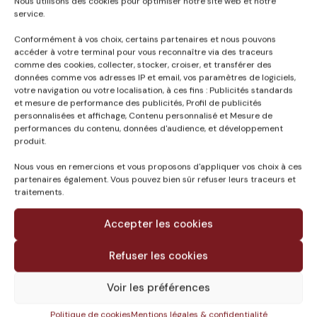
Nous utilisons des cookies pour optimiser notre site web et notre
service.
Conformément à vos choix, certains partenaires et nous pouvons
Nom
*
accéder à votre terminal pour vous reconnaître via des traceurs
comme des cookies, collecter, stocker, croiser, et transférer des
données comme vos adresses IP et email, vos paramètres de logiciels,
votre navigation ou votre localisation, à ces fins : Publicités standards
Prénom
*
et mesure de performance des publicités, Profil de publicités
personnalisées et affichage, Contenu personnalisé et Mesure de
performances du contenu, données d'audience, et développement
produit.
Nous vous en remercions et vous proposons d'appliquer vos choix à ces
E-mail
*
partenaires également. Vous pouvez bien sûr refuser leurs traceurs et
traitements.
Accepter les cookies
Téléphone
*
Refuser les cookies
Voir les préférences
Politique de cookies
Mentions légales & confidentialité