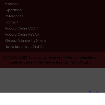
Missions
Expertises
Références
Contact
Accord Cadre UGAP
Accord Cadre RESAH
Réseau Alliance Ingénierie
Notre brochure détaillée
CETAB
© 2026. Tous droits réservés –
Mentions légales &
confidentialité
– Site web réalisé par
Palms Studio