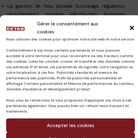
La gestion de l’eau pluviale (stockage, régulation,
récupération), potable (distribution économe,
gestion des consommation et détection des fuites)
Gérer le consentement aux
et usée (process de traitement intensif et extensif)
cookies
Le suivi des consommations et des performances
Nous utilisons des cookies pour optimiser notre site web et notre service.
La maîtrise environnementale des chantiers, la
Conformément à vos choix, certains partenaires et nous pouvons
gestion des déchets
accéder à votre terminal pour vous reconnaître via des traceurs comme
des cookies, collecter, stocker, croiser, et transférer des données comme
vos adresses IP et email, vos paramètres de logiciels, votre navigation ou
Pour apporter la meilleure expertise possible dans
votre localisation, à ces fins : Publicités standards et mesure de
les projets, le Groupe CETAB s’est équipé des
performance des publicités, Profil de publicités personnalisées et
affichage, Contenu personnalisé et Mesure de performances du contenu,
meilleurs logiciels de simulation qui permettent de
données d'audience, et développement produit.
vérifier le comportement des bâtiments et des
systèmes projetés. Ces outils permettent
Nous vous en remercions et vous proposons d'appliquer vos choix à ces
partenaires également. Vous pouvez bien sûr refuser leurs traceurs et
d’atteindre les objectifs en optimisant les ouvrages
traitements.
et les prescriptions.
Accepter les cookies
Ces démarches nous permettent d’accompagner
nos opérations pour l’obtention de
certifications