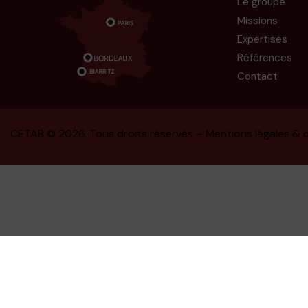
Le groupe
Missions
Expertises
Références
Contact
CETAB
© 2026. Tous droits réservés –
Mentions légales & c