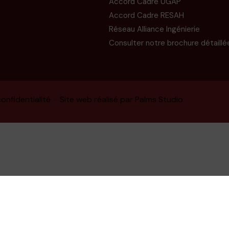
Accord Cadre UGAP
Accord Cadre RESAH
Réseau Alliance Ingénierie
Consulter notre brochure détaillé
onfidentialité
– Site web réalisé par
Palms Studio