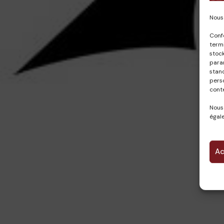
Nous 
Conf
termi
stock
param
stan
pers
cont
Nous
égale
Ac