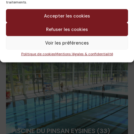
traitements.
CENTRE AQUALUDIQUE CENTER
Accepter les cookies
PARCS LOT ET GARONNE (47)
Refuser les cookies
02-ÉQUIPEMENTS SPORTIFS
,
BIM MANAGER
,
Piscines
Voir les préférences
Politique de cookies
Mentions légales & confidentialité
PISCINE DU PINSAN EYSINES (33)