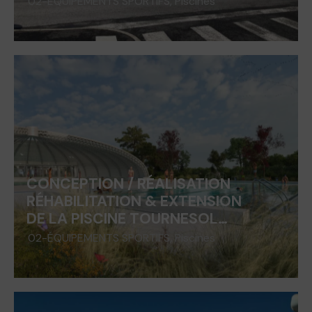
02-ÉQUIPEMENTS SPORTIFS
,
Piscines
CONCEPTION / RÉALISATION
RÉHABILITATION & EXTENSION
DE LA PISCINE TOURNESOL…
02-ÉQUIPEMENTS SPORTIFS
,
Piscines