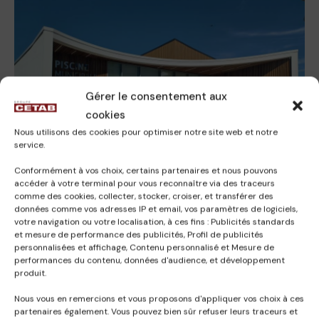
Gérer le consentement aux
CONCEPTION / RÉALISATION
cookies
CONSTRUCTION DE LA PISCINE
Nous utilisons des cookies pour optimiser notre site web et notre
DE LORMONT (33)
service.
02-ÉQUIPEMENTS SPORTIFS
,
Piscines
Conformément à vos choix, certains partenaires et nous pouvons
accéder à votre terminal pour vous reconnaître via des traceurs
comme des cookies, collecter, stocker, croiser, et transférer des
données comme vos adresses IP et email, vos paramètres de logiciels,
votre navigation ou votre localisation, à ces fins : Publicités standards
et mesure de performance des publicités, Profil de publicités
personnalisées et affichage, Contenu personnalisé et Mesure de
performances du contenu, données d'audience, et développement
produit.
Nous vous en remercions et vous proposons d'appliquer vos choix à ces
partenaires également. Vous pouvez bien sûr refuser leurs traceurs et