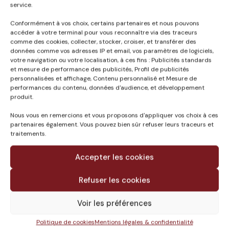
service.
Conformément à vos choix, certains partenaires et nous pouvons
accéder à votre terminal pour vous reconnaître via des traceurs
Published in
comme des cookies, collecter, stocker, croiser, et transférer des
POLE DE VIE DE
données comme vos adresses IP et email, vos paramètres de logiciels,
CAMPUS CARREIRE A
votre navigation ou votre localisation, à ces fins : Publicités standards
et mesure de performance des publicités, Profil de publicités
BORDEAUX (33)
personnalisées et affichage, Contenu personnalisé et Mesure de
performances du contenu, données d'audience, et développement
produit.
Nous vous en remercions et vous proposons d'appliquer vos choix à ces
partenaires également. Vous pouvez bien sûr refuser leurs traceurs et
traitements.
Accepter les cookies
Refuser les cookies
Voir les préférences
Le groupe
Politique de cookies
Mentions légales & confidentialité
Missions