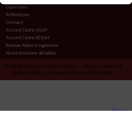
Expertises
Références
Contact
Accord Cadre UGAP
Accord Cadre RESAH
Réseau Alliance Ingénierie
Notre brochure détaillée
CETAB
© 2026. Tous droits réservés –
Mentions légales &
confidentialité
– Site web réalisé par
Palms Studio