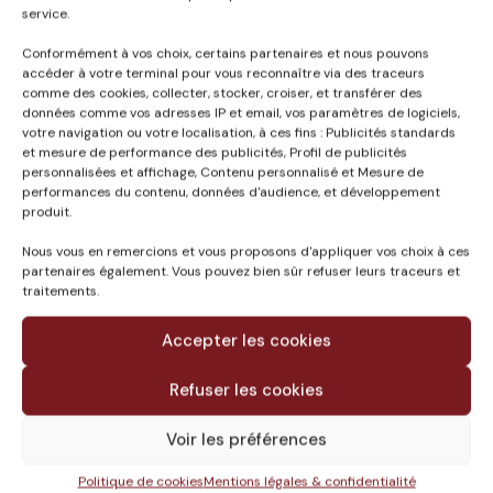
service.
Conformément à vos choix, certains partenaires et nous pouvons
accéder à votre terminal pour vous reconnaître via des traceurs
Published in
comme des cookies, collecter, stocker, croiser, et transférer des
données comme vos adresses IP et email, vos paramètres de logiciels,
EXTENSION DES ZONES
votre navigation ou votre localisation, à ces fins : Publicités standards
MUSÉOGRAPHIQUES
et mesure de performance des publicités, Profil de publicités
MUSÉE DU LOUVRE (75)
personnalisées et affichage, Contenu personnalisé et Mesure de
performances du contenu, données d'audience, et développement
produit.
Nous vous en remercions et vous proposons d'appliquer vos choix à ces
partenaires également. Vous pouvez bien sûr refuser leurs traceurs et
traitements.
Accepter les cookies
Refuser les cookies
Voir les préférences
Le groupe
Politique de cookies
Mentions légales & confidentialité