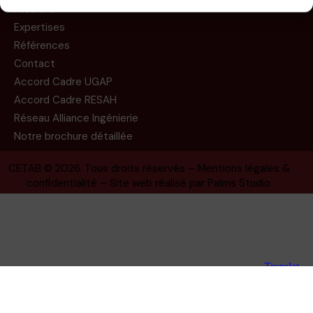
Missions
Expertises
Références
Contact
Accord Cadre UGAP
Accord Cadre RESAH
Réseau Alliance Ingénierie
Notre brochure détaillée
CETAB
© 2026. Tous droits réservés –
Mentions légales &
confidentialité
– Site web réalisé par
Palms Studio