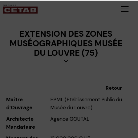
EXTENSION DES ZONES
MUSÉOGRAPHIQUES MUSÉE
DU LOUVRE (75)
Retour
Maître
EPML (Etablissement Public du
d’Ouvrage
Musée du Louvre)
Architecte
Agence GOUTAL
Mandataire
Montant des
13 000 000 € HT
travaux
Date de
Mars 2024
livraison