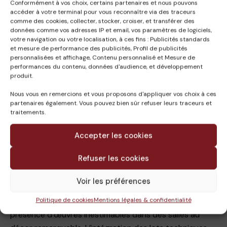
Conformément à vos choix, certains partenaires et nous pouvons
présentation des œuvres autour de la cour du Sphynx,
accéder à votre terminal pour vous reconnaître via des traceurs
comme des cookies, collecter, stocker, croiser, et transférer des
afin de présenter, entre autres, les mosaïques de la
données comme vos adresses IP et email, vos paramètres de logiciels,
collection. En complément, le projet prévoit la
votre navigation ou votre localisation, à ces fins : Publicités standards
et mesure de performance des publicités, Profil de publicités
rénovation complète de la cour du Sphynx, l’ouverture
personnalisées et affichage, Contenu personnalisé et Mesure de
du parcours muséo sur un jardin et la création d’une
performances du contenu, données d'audience, et développement
produit.
zone « sanitaires » au R-1.
Le projet prévoit la rénovation complète des
Nous vous en remercions et vous proposons d'appliquer vos choix à ces
partenaires également. Vous pouvez bien sûr refuser leurs traceurs et
installations techniques dans les locaux accueillant des
traitements.
œuvres majeures du musée.
Accepter les cookies
Caractéristiques :
Le lieu en lui-même est une caractéristique, du fait de la
Refuser les cookies
présence d’œuvres inestimables dans des salles au
décor remarquable. L’intégration des lots techniques
Voir les préférences
est dans ce cadre très complexe.
Politique de cookies
Mentions légales & confidentialité