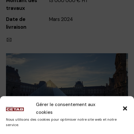
Gérer le consentement aux
Rôle de CETAB :
cookies
BET CVC, CFO/CFA, Sûreté, Sécurité incendie
Nous utilisons des cookies pour optimiser notre site web et notre
service.
Descriptif :
Le projet consiste à augmenter la surface de