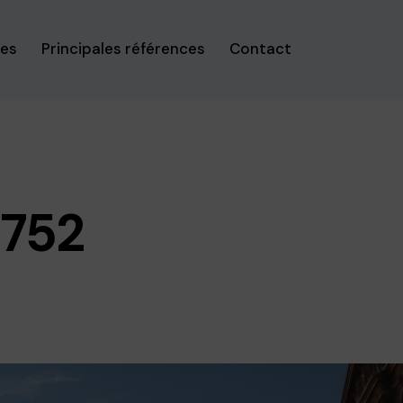
ses
Principales références
Contact
752