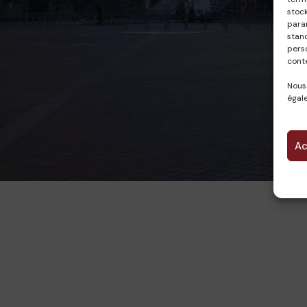
stock
param
stan
pers
cont
Nous
égale
Ac