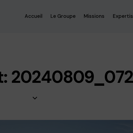
Accueil
Le Groupe
Missions
Experti
t: 20240809_072