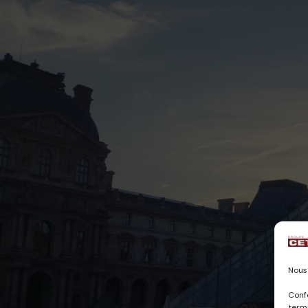
Nous 
Conf
termi