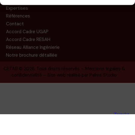
Missions
Expertises
Références
Contact
Accord Cadre UGAP
Accord Cadre RESAH
Réseau Alliance Ingénierie
Notre brochure détaillée
CETAB
© 2026. Tous droits réservés –
Mentions légales &
confidentialité
– Site web réalisé par
Palms Studio