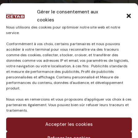
Gérer le consentement aux
cookies
Nous utilisons des cookies pour optimiser notre site web et notre
service.
Scanner – Hôpital de Périgueux (24)
Conformément à vos choix, certains partenaires et nous pouvons
accéder à votre terminal pour vous reconnaître via des traceurs
comme des cookies, collecter, stocker, croiser, et transférer des
29 novembre 2023
0
Comments
données comme vos adresses IP et email, vos paramètres de logiciels,
votre navigation ou votre localisation, à ces fins : Publicités standards
et mesure de performance des publicités, Profil de publicités
personnalisées et affichage, Contenu personnalisé et Mesure de
performances du contenu, données d'audience, et développement
produit.
Published in
Nous vous en remercions et vous proposons d'appliquer vos choix à ces
Génie climatique
partenaires également. Vous pouvez bien sûr refuser leurs traceurs et
traitements.
Accepter les cookies