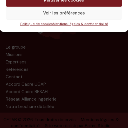
Refuser les cookies
Voir les préférences
Politique de cookies
Mentions légales & confidentialité
Le groupe
Missions
Expertises
Références
Contact
Accord Cadre UGAP
Accord Cadre RESAH
Réseau Alliance Ingénierie
Notre brochure détaillée
CETAB
© 2026. Tous droits réservés –
Mentions légales &
confidentialité
– Site web réalisé par
Palms Studio