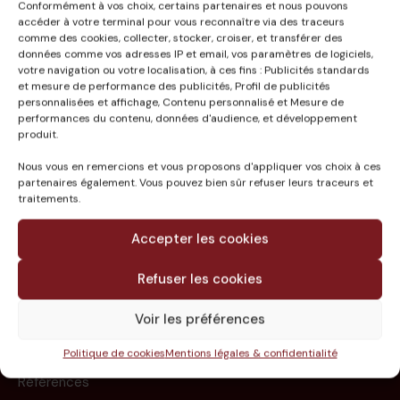
Conformément à vos choix, certains partenaires et nous pouvons
accéder à votre terminal pour vous reconnaître via des traceurs
CETAB : vidéo et
comme des cookies, collecter, stocker, croiser, et transférer des
maquette numérique
données comme vos adresses IP et email, vos paramètres de logiciels,
3D
votre navigation ou votre localisation, à ces fins : Publicités standards
et mesure de performance des publicités, Profil de publicités
personnalisées et affichage, Contenu personnalisé et Mesure de
performances du contenu, données d'audience, et développement
produit.
Nous vous en remercions et vous proposons d'appliquer vos choix à ces
partenaires également. Vous pouvez bien sûr refuser leurs traceurs et
traitements.
Accepter les cookies
Refuser les cookies
Le groupe
Voir les préférences
Missions
Politique de cookies
Mentions légales & confidentialité
Expertises
Références