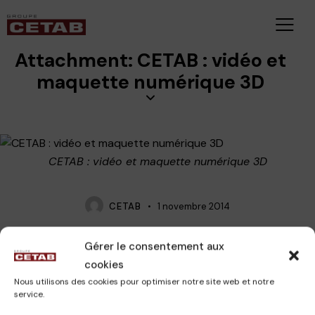
Attachment: CETAB : vidéo et
maquette numérique 3D
CETAB : vidéo et maquette numérique 3D
CETAB
1 novembre 2014
Gérer le consentement aux
CETAB : vidéo et maquette numérique 3D
cookies
Nous utilisons des cookies pour optimiser notre site web et notre
service.
Published in