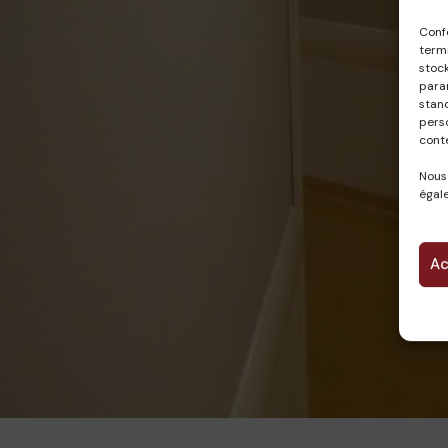
Conf
termi
stock
param
stan
pers
cont
Nous
égale
Ac