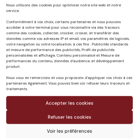
Nous utilisons des cookies pour optimiser notre site web et notre
service.
Conformément à vos choix, certains partenaires et nous pouvons
accéder à votre terminal pour vous reconnaître via des traceurs
comme des cookies, collecter, stocker, croiser, et transférer des
Published in
données comme vos adresses IP et email, vos paramètres de logiciels,
votre navigation ou votre localisation, à ces fins : Publicités standards
SIÈGE ET CHAIS – QUAI
et mesure de performance des publicités, Profil de publicités
DE PALUDATE
personnalisées et affichage, Contenu personnalisé et Mesure de
BORDEAUX (33)
performances du contenu, données d'audience, et développement
produit.
Nous vous en remercions et vous proposons d'appliquer vos choix à ces
partenaires également. Vous pouvez bien sûr refuser leurs traceurs et
traitements.
Accepter les cookies
Refuser les cookies
Voir les préférences