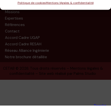
Politique de cookies
Mentions légales & confidentialité
Le groupe
Missions
Expertises
Références
Contact
Accord Cadre UGAP
Accord Cadre RESAH
Réseau Alliance Ingénierie
Notre brochure détaillée
CETAB
© 2026. Tous droits réservés –
Mentions légales &
confidentialité
– Site web réalisé par
Palms Studio