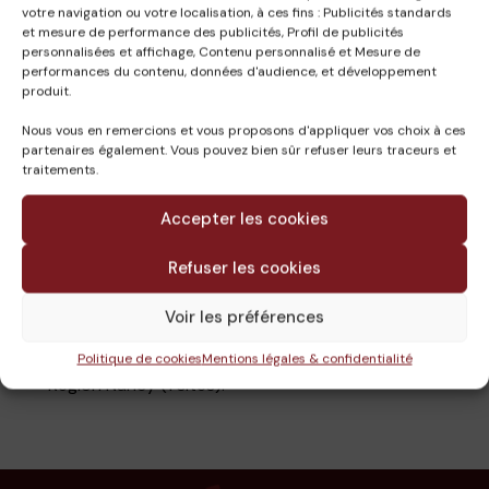
votre navigation ou votre localisation, à ces fins : Publicités standards
et mesure de performance des publicités, Profil de publicités
Rôle du GROUPE CETAB : AMO en Sécurité Incendie &
personnalisées et affichage, Contenu personnalisé et Mesure de
Coordination SSI dans le cadre de la Sécurisation des
performances du contenu, données d'audience, et développement
produit.
Postes de niveau II sur le territoire national.
Nous vous en remercions et vous proposons d'appliquer vos choix à ces
Descriptif : Audit / Scénarios / Schéma Directeur /
partenaires également. Vous pouvez bien sûr refuser leurs traceurs et
Coordination SSI pour les postes de transformation de
traitements.
niveau II (450 au total).
Accepter les cookies
Région Lyon (30 sites),
Refuser les cookies
Région Nantes (1 site),
Région Paris (50 sites),
Voir les préférences
Région Lille (9 sites),
Région Marseille (10 sites),
Politique de cookies
Mentions légales & confidentialité
Région Nancy (1 sites).