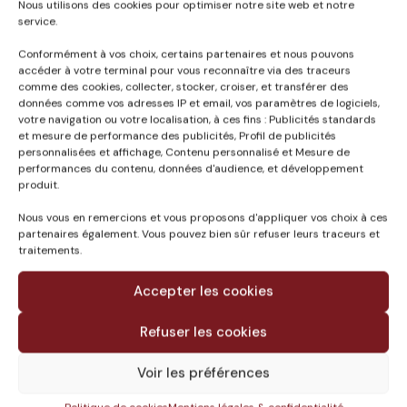
Nous utilisons des cookies pour optimiser notre site web et notre
service.
Conformément à vos choix, certains partenaires et nous pouvons
Published in
accéder à votre terminal pour vous reconnaître via des traceurs
comme des cookies, collecter, stocker, croiser, et transférer des
RESTRUCTURATION DU
données comme vos adresses IP et email, vos paramètres de logiciels,
COLLEGE HENRI DE
votre navigation ou votre localisation, à ces fins : Publicités standards
NAVARRE A COUTRAS
et mesure de performance des publicités, Profil de publicités
(33)
personnalisées et affichage, Contenu personnalisé et Mesure de
performances du contenu, données d'audience, et développement
produit.
Nous vous en remercions et vous proposons d'appliquer vos choix à ces
partenaires également. Vous pouvez bien sûr refuser leurs traceurs et
traitements.
Accepter les cookies
Refuser les cookies
Voir les préférences
Le groupe