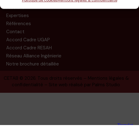
Politique de cookies
Mentions légales & confidentialité
Missions
Expertises
Références
Contact
Accord Cadre UGAP
Accord Cadre RESAH
Réseau Alliance Ingénierie
Notre brochure détaillée
CETAB
© 2026. Tous droits réservés –
Mentions légales &
confidentialité
– Site web réalisé par
Palms Studio