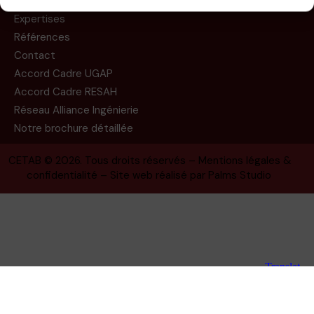
Missions
Expertises
Références
Contact
Accord Cadre UGAP
Accord Cadre RESAH
Réseau Alliance Ingénierie
Notre brochure détaillée
CETAB
© 2026. Tous droits réservés –
Mentions légales &
confidentialité
– Site web réalisé par
Palms Studio