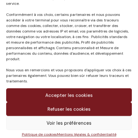
service.
Conformément à vos choix, certains partenaires et nous pouvons
accéder à votre terminal pour vous reconnaître via des traceurs
Published in
comme des cookies, collecter, stocker, croiser, et transférer des
RÉNOVATION PLATEAU
données comme vos adresses IP et email, vos paramètres de logiciels,
votre navigation ou votre localisation, à ces fins : Publicités standards
DE BUREAUX MARIGNY
et mesure de performance des publicités, Profil de publicités
A PARIS (75)
personnalisées et affichage, Contenu personnalisé et Mesure de
performances du contenu, données d'audience, et développement
produit.
Nous vous en remercions et vous proposons d'appliquer vos choix à ces
partenaires également. Vous pouvez bien sûr refuser leurs traceurs et
traitements.
Accepter les cookies
Refuser les cookies
Voir les préférences
Le groupe
Politique de cookies
Mentions légales & confidentialité