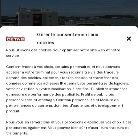
Gérer le consentement aux
cookies
Nous utilisons des cookies pour optimiser notre site web et notre
service.
Conformément à vos choix, certains partenaires et nous pouvons
accéder à votre terminal pour vous reconnaître via des traceurs
comme des cookies, collecter, stocker, croiser, et transférer des
CAMILLE
26 mars 2025
données comme vos adresses IP et email, vos paramètres de logiciels,
votre navigation ou votre localisation, à ces fins : Publicités standards
et mesure de performance des publicités, Profil de publicités
personnalisées et affichage, Contenu personnalisé et Mesure de
performances du contenu, données d'audience, et développement
produit.
Published in
Nous vous en remercions et vous proposons d'appliquer vos choix à ces
RÉHABILITATION
partenaires également. Vous pouvez bien sûr refuser leurs traceurs et
traitements.
ÉNERGÉTIQUE DE LA