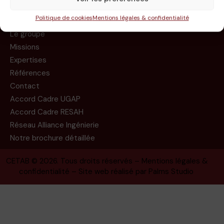
Politique de cookies
Mentions légales & confidentialité
Le groupe
Missions
Expertises
Références
Contact
Accord Cadre UGAP
Accord Cadre RESAH
Réseau Alliance Ingénierie
Notre brochure détaillée
CETAB
© 2026. Tous droits réservés –
Mentions légales &
confidentialité
– Site web réalisé par
Palms Studio