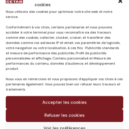
cookies
Nous utilisons des cookies pour optimiser notre site web et notre
service.
Published in
Conformément à vos choix, certains partenaires et nous pouvons
RÉHABILITATION DE
accéder à votre terminal pour vous reconnaître via des traceurs
L’ENTRÉE LOGISTIQUE
comme des cookies, collecter, stocker, croiser, et transférer des
EGGER &
données comme vos adresses IP et email, vos paramètres de logiciels,
votre navigation ou votre localisation, à ces fins : Publicités standards
CONSTRUCTION DU
et mesure de performance des publicités, Profil de publicités
NOUVEAU POSTE DE
personnalisées et affichage, Contenu personnalisé et Mesure de
GARDE A RION-DES-
performances du contenu, données d'audience, et développement
LANDES (40)
produit.
Nous vous en remercions et vous proposons d'appliquer vos choix à ces
partenaires également. Vous pouvez bien sûr refuser leurs traceurs et
traitements.
Accepter les cookies
Refuser les cookies
Voir les préférences