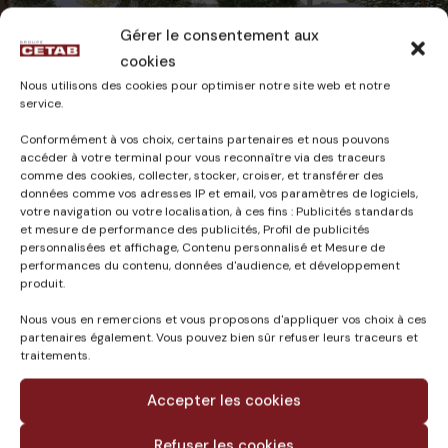
Gérer le consentement aux
cookies
CAMILLE
25 février 2025
Nous utilisons des cookies pour optimiser notre site web et notre
service.
Conformément à vos choix, certains partenaires et nous pouvons
accéder à votre terminal pour vous reconnaître via des traceurs
comme des cookies, collecter, stocker, croiser, et transférer des
données comme vos adresses IP et email, vos paramètres de logiciels,
Published in
votre navigation ou votre localisation, à ces fins : Publicités standards
et mesure de performance des publicités, Profil de publicités
RECONSTRUCTION DU
personnalisées et affichage, Contenu personnalisé et Mesure de
GROUPE SCOLAIRE
performances du contenu, données d'audience, et développement
JEAN JAURES A
produit.
MONTOIR DE
Nous vous en remercions et vous proposons d'appliquer vos choix à ces
BRETAGNE (44)
partenaires également. Vous pouvez bien sûr refuser leurs traceurs et
traitements.
Accepter les cookies
Refuser les cookies