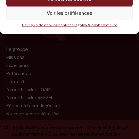
Voir les préférences
Politique de cookies
Mentions légales & confidentialité
Le groupe
Missions
Expertises
Références
Contact
Accord Cadre UGAP
Accord Cadre RESAH
Réseau Alliance Ingénierie
Notre brochure détaillée
CETAB
© 2026. Tous droits réservés –
Mentions légales &
confidentialité
– Site web réalisé par
Palms Studio