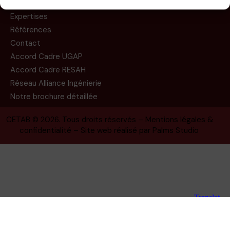
Missions
Expertises
Références
Contact
Accord Cadre UGAP
Accord Cadre RESAH
Réseau Alliance Ingénierie
Notre brochure détaillée
CETAB
© 2026. Tous droits réservés –
Mentions légales &
confidentialité
– Site web réalisé par
Palms Studio