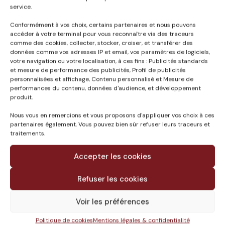
service.
Published in
Conformément à vos choix, certains partenaires et nous pouvons
101 LOGEMENTS +
accéder à votre terminal pour vous reconnaître via des traceurs
BUREAUX PONT EN U
comme des cookies, collecter, stocker, croiser, et transférer des
ZAC SAINT JEAN
données comme vos adresses IP et email, vos paramètres de logiciels,
votre navigation ou votre localisation, à ces fins : Publicités standards
BELCIER A BORDEAUX
et mesure de performance des publicités, Profil de publicités
(33)
personnalisées et affichage, Contenu personnalisé et Mesure de
performances du contenu, données d'audience, et développement
produit.
Nous vous en remercions et vous proposons d'appliquer vos choix à ces
partenaires également. Vous pouvez bien sûr refuser leurs traceurs et
traitements.
Accepter les cookies
Refuser les cookies
Voir les préférences
Le groupe
Politique de cookies
Mentions légales & confidentialité