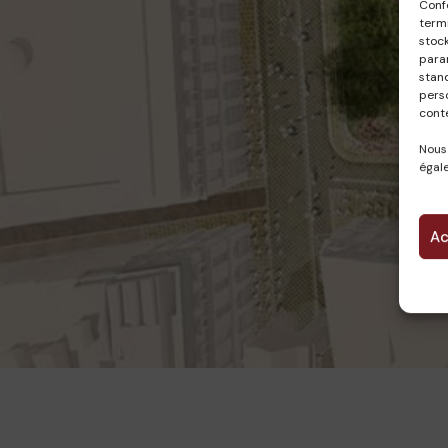
Conf
termi
stock
param
stan
pers
cont
Nous
égale
Ac