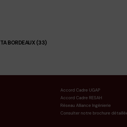
TA BORDEAUX (33)
Accord Cadre UGAP
Accord Cadre RESAH
Réseau Alliance Ingénierie
Consulter notre brochure détaillé