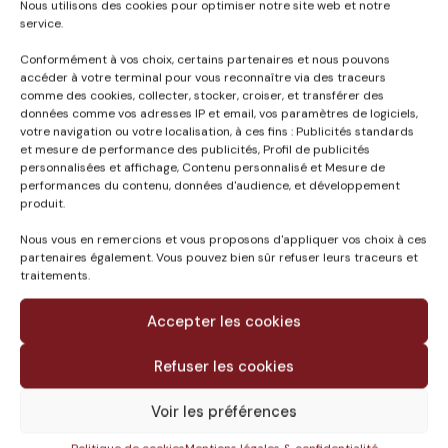
Nous utilisons des cookies pour optimiser notre site web et notre
service.
Conformément à vos choix, certains partenaires et nous pouvons
accéder à votre terminal pour vous reconnaître via des traceurs
Published in
comme des cookies, collecter, stocker, croiser, et transférer des
PARKINGS P1 ET P2
données comme vos adresses IP et email, vos paramètres de logiciels,
votre navigation ou votre localisation, à ces fins : Publicités standards
GARE SAINT JEAN
et mesure de performance des publicités, Profil de publicités
BELCIER BORDEAUX
personnalisées et affichage, Contenu personnalisé et Mesure de
(33)
performances du contenu, données d'audience, et développement
produit.
Nous vous en remercions et vous proposons d'appliquer vos choix à ces
partenaires également. Vous pouvez bien sûr refuser leurs traceurs et
traitements.
Accepter les cookies
Refuser les cookies
Voir les préférences