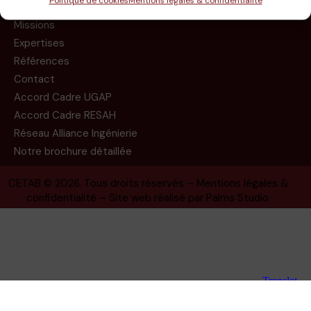
Politique de cookies
Mentions légales & confidentialité
Le groupe
Missions
Expertises
Références
Contact
Accord Cadre UGAP
Accord Cadre RESAH
Réseau Alliance Ingénierie
Notre brochure détaillée
CETAB
© 2026. Tous droits réservés –
Mentions légales &
confidentialité
– Site web réalisé par
Palms Studio