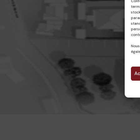
Conf
termi
stock
param
stan
pers
cont
Nous
égale
Ac