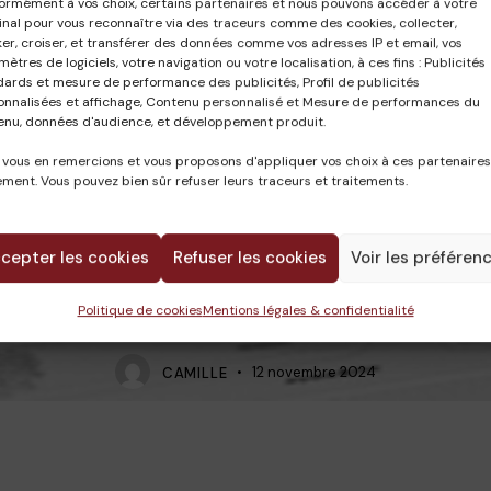
ormément à vos choix, certains partenaires et nous pouvons accéder à votre
nal pour vous reconnaître via des traceurs comme des cookies, collecter,
er, croiser, et transférer des données comme vos adresses IP et email, vos
ètres de logiciels, votre navigation ou votre localisation, à ces fins : Publicités
dards et mesure de performance des publicités, Profil de publicités
onnalisées et affichage, Contenu personnalisé et Mesure de performances du
enu, données d'audience, et développement produit.
 vous en remercions et vous proposons d'appliquer vos choix à ces partenaires
ment. Vous pouvez bien sûr refuser leurs traceurs et traitements.
cepter les cookies
Refuser les cookies
Voir les préféren
Politique de cookies
Mentions légales & confidentialité
CAMILLE
12 novembre 2024