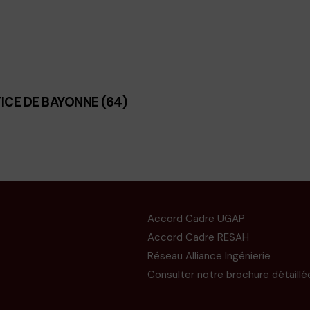
TICE DE BAYONNE (64)
Accord Cadre UGAP
Accord Cadre RESAH
Réseau Alliance Ingénierie
Consulter notre brochure détaillé