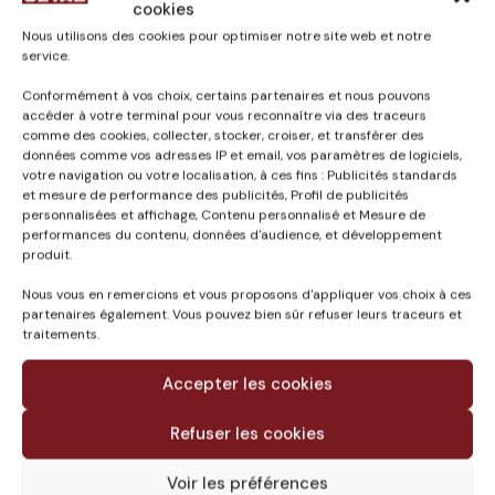
cookies
CETAB
28 novembre 2023
Nous utilisons des cookies pour optimiser notre site web et notre
service.
Conformément à vos choix, certains partenaires et nous pouvons
accéder à votre terminal pour vous reconnaître via des traceurs
comme des cookies, collecter, stocker, croiser, et transférer des
données comme vos adresses IP et email, vos paramètres de logiciels,
Published in
votre navigation ou votre localisation, à ces fins : Publicités standards
NOUVEAU PALAIS DE
et mesure de performance des publicités, Profil de publicités
personnalisées et affichage, Contenu personnalisé et Mesure de
JUSTICE MONT-DE-
performances du contenu, données d'audience, et développement
MARSAN (40)
produit.
Nous vous en remercions et vous proposons d'appliquer vos choix à ces
partenaires également. Vous pouvez bien sûr refuser leurs traceurs et
traitements.
Accepter les cookies
Refuser les cookies
Voir les préférences