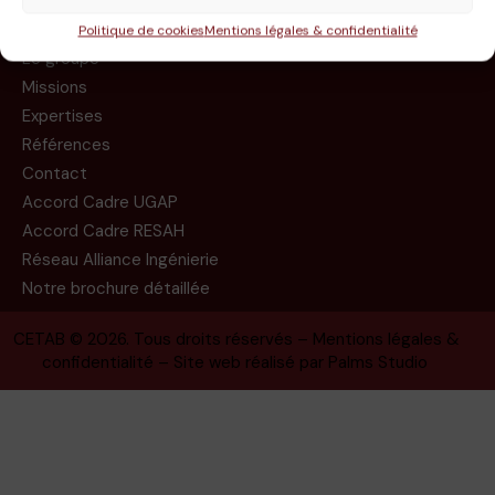
Politique de cookies
Mentions légales & confidentialité
Le groupe
Missions
Expertises
Références
Contact
Accord Cadre UGAP
Accord Cadre RESAH
Réseau Alliance Ingénierie
Notre brochure détaillée
CETAB
© 2026. Tous droits réservés –
Mentions légales &
confidentialité
– Site web réalisé par
Palms Studio