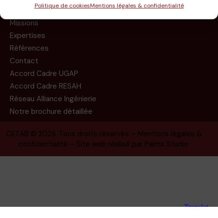
Politique de cookies
Mentions légales & confidentialité
Le groupe
Missions
Expertises
Références
Contact
Accord Cadre UGAP
Accord Cadre RESAH
Réseau Alliance Ingénierie
Notre brochure détaillée
CETAB
© 2026. Tous droits réservés –
Mentions légales &
confidentialité
– Site web réalisé par
Palms Studio