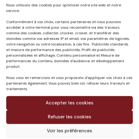
CAMILLE
11 octobre 2024
Nous utilisons des cookies pour optimiser notre site web et notre
service.
Conformément à vos choix, certains partenaires et nous pouvons
accéder à votre terminal pour vous reconnaître via des traceurs
comme des cookies, collecter, stocker, croiser, et transférer des
données comme vos adresses IP et email, vos paramètres de logiciels,
Published in
votre navigation ou votre localisation, à ces fins : Publicités standards
et mesure de performance des publicités, Profil de publicités
MIN EAE – AMBASSADE
personnalisées et affichage, Contenu personnalisé et Mesure de
DE FRANCE (FINLANDE)
performances du contenu, données d'audience, et développement
produit.
Nous vous en remercions et vous proposons d'appliquer vos choix à ces
partenaires également. Vous pouvez bien sûr refuser leurs traceurs et
traitements.
Accepter les cookies
Refuser les cookies
Voir les préférences