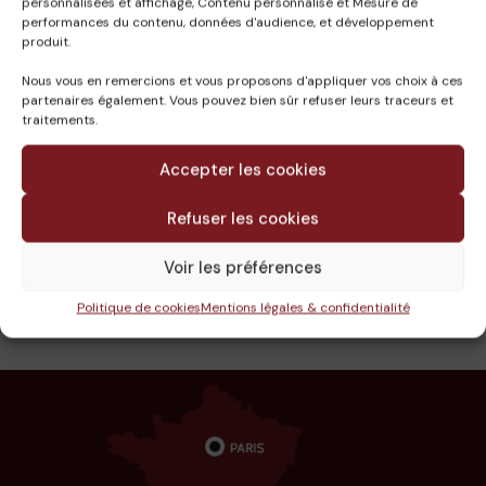
personnalisées et affichage, Contenu personnalisé et Mesure de
reconfiguration de la chancellerie pour optimisation
performances du contenu, données d'audience, et développement
des flux sur le site.
produit.
Descriptif : Mission complète de MOE pour la
Nous vous en remercions et vous proposons d'appliquer vos choix à ces
partenaires également. Vous pouvez bien sûr refuser leurs traceurs et
modernisation des systèmes de sûreté du site, ainsi
traitements.
que la reprise et l’optimisation de la gestion des flux.
Reconfiguration de la zone chancellerie dans ce cadre.
Accepter les cookies
Caractéristiques: Contraintes monument historique
Refuser les cookies
urbanisme local
Voir les préférences
Travaux en site occupé, liés à la sûreté du site.
Politique de cookies
Mentions légales & confidentialité