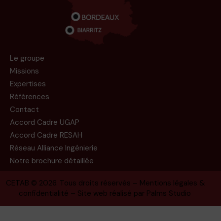
Le groupe
Missions
Expertises
Références
Contact
Accord Cadre UGAP
Accord Cadre RESAH
Réseau Alliance Ingénierie
Notre brochure détaillée
CETAB
© 2026. Tous droits réservés –
Mentions légales &
confidentialité
– Site web réalisé par
Palms Studio