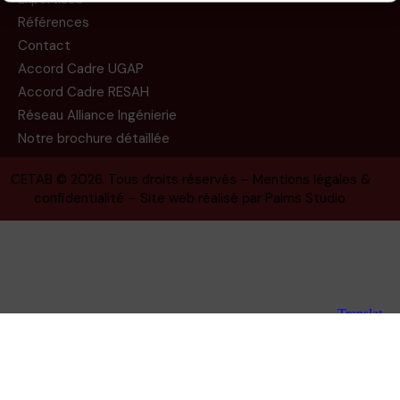
Références
Contact
Accord Cadre UGAP
Accord Cadre RESAH
Réseau Alliance Ingénierie
Notre brochure détaillée
CETAB
© 2026. Tous droits réservés –
Mentions légales &
confidentialité
– Site web réalisé par
Palms Studio