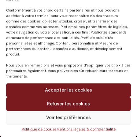
Conformément à vos choix, certains partenaires et nous pouvons
Published in
accéder à votre terminal pour vous reconnaître via des traceurs
comme des cookies, collecter, stocker, croiser, et transférer des
MARCHE COUVERT
données comme vos adresses IP et email, vos paramètres de logiciels,
ANDERNOS-LES-BAINS
votre navigation ou votre localisation, à ces fins : Publicités standards
(33)
et mesure de performance des publicités, Profil de publicités
personnalisées et affichage, Contenu personnalisé et Mesure de
performances du contenu, données d'audience, et développement
produit.
Nous vous en remercions et vous proposons d'appliquer vos choix à ces
partenaires également. Vous pouvez bien sûr refuser leurs traceurs et
traitements.
Accepter les cookies
Refuser les cookies
Voir les préférences
Le groupe
Missions
Politique de cookies
Mentions légales & confidentialité
Expertises