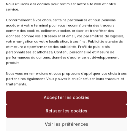
Nous utilisons des cookies pour optimiser notre site web et notre
service.
Conformément à vos choix, certains partenaires et nous pouvons
accéder à votre terminal pour vous reconnaître via des traceurs
comme des cookies, collecter, stocker, croiser, et transférer des
Published in
données comme vos adresses IP et email, vos paramètres de logiciels,
votre navigation ou votre localisation, à ces fins : Publicités standards
MARCHE COUVERT
et mesure de performance des publicités, Profil de publicités
ANDERNOS-LES-BAINS
personnalisées et affichage, Contenu personnalisé et Mesure de
(33)
performances du contenu, données d'audience, et développement
produit.
Nous vous en remercions et vous proposons d'appliquer vos choix à ces
partenaires également. Vous pouvez bien sûr refuser leurs traceurs et
traitements.
Accepter les cookies
Refuser les cookies
Voir les préférences