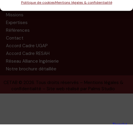
Politique de cookies
Mentions légales & confidentialité
Le groupe
Missions
Expertises
Références
Contact
Accord Cadre UGAP
Accord Cadre RESAH
Réseau Alliance Ingénierie
Notre brochure détaillée
CETAB
© 2026. Tous droits réservés –
Mentions légales &
confidentialité
– Site web réalisé par
Palms Studio