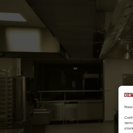
Nous 
Conf
termi
stock