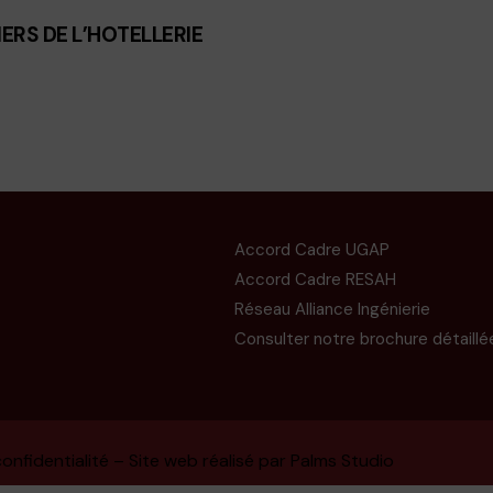
IERS DE L’HOTELLERIE
Accord Cadre UGAP
Accord Cadre RESAH
Réseau Alliance Ingénierie
Consulter notre brochure détaillé
onfidentialité
– Site web réalisé par
Palms Studio