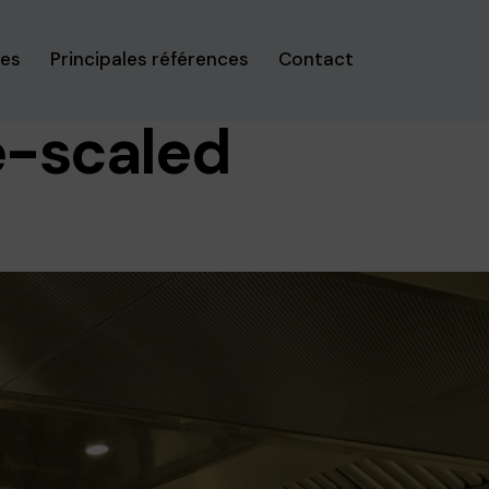
ses
Principales références
Contact
e-scaled