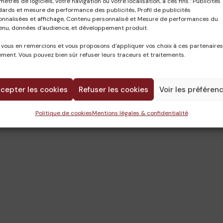
ètres de logiciels, votre navigation ou votre localisation, à ces fins : Publicités
dards et mesure de performance des publicités, Profil de publicités
onnalisées et affichage, Contenu personnalisé et Mesure de performances du
enu, données d'audience, et développement produit.
 vous en remercions et vous proposons d'appliquer vos choix à ces partenaires
ment. Vous pouvez bien sûr refuser leurs traceurs et traitements.
cepter les cookies
Refuser les cookies
Voir les préféren
CETAB
28 novembre 2023
Politique de cookies
Mentions légales & confidentialité