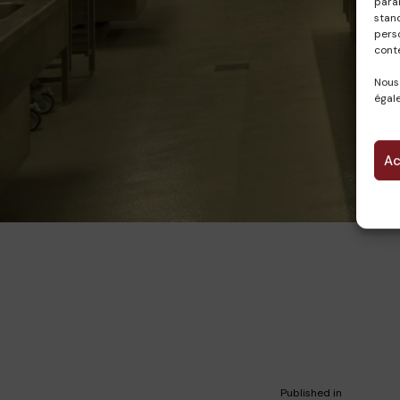
param
stan
pers
cont
Nous
égale
Ac
Published in