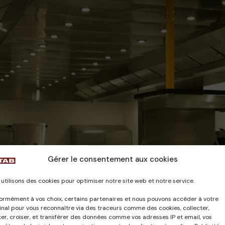
Gérer le consentement aux cookies
utilisons des cookies pour optimiser notre site web et notre service.
ormément à vos choix, certains partenaires et nous pouvons accéder à votre
nal pour vous reconnaître via des traceurs comme des cookies, collecter,
er, croiser, et transférer des données comme vos adresses IP et email, vos