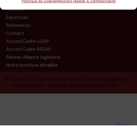
Le groupe
Politique de cookies
Mentions légales & confidentialité
Missions
Expertises
Références
Contact
Accord Cadre UGAP
Accord Cadre RESAH
Réseau Alliance Ingénierie
Notre brochure détaillée
CETAB
© 2026. Tous droits réservés –
Mentions légales &
confidentialité
– Site web réalisé par
Palms Studio