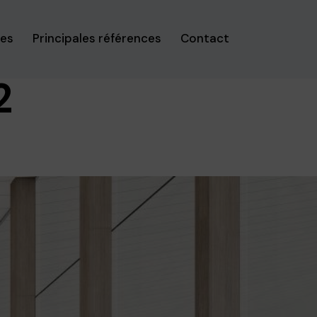
ses
Principales références
Contact
2