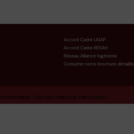
Accord Cadre UGAP
Accord Cadre RESAH
Réseau Alliance Ingénierie
Consulter notre brochure détaillé
onfidentialité
– Site web réalisé par
Palms Studio