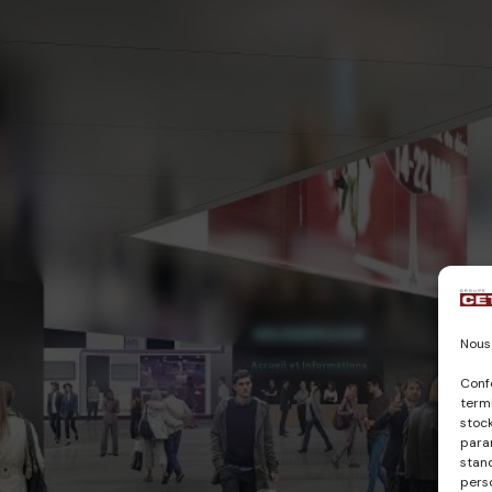
Nous 
Conf
termi
stock
param
stan
pers