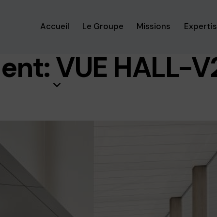
Accueil
Le Groupe
Missions
Experti
ent: VUE HALL-V