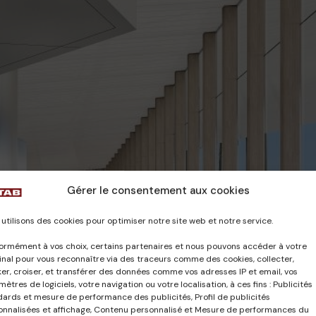
Gérer le consentement aux cookies
utilisons des cookies pour optimiser notre site web et notre service.
ormément à vos choix, certains partenaires et nous pouvons accéder à votre
nal pour vous reconnaître via des traceurs comme des cookies, collecter,
er, croiser, et transférer des données comme vos adresses IP et email, vos
ètres de logiciels, votre navigation ou votre localisation, à ces fins : Publicités
dards et mesure de performance des publicités, Profil de publicités
onnalisées et affichage, Contenu personnalisé et Mesure de performances du