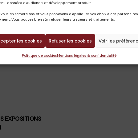
enu, données d'audience, et développement produit.
 vous en remercions et vous proposons d'appliquer vos choix à ces partenaires
ment. Vous pouvez bien sûr refuser leurs traceurs et traitements.
CAMILLE
13 novembre 2024
cepter les cookies
Refuser les cookies
Voir les préféren
Politique de cookies
Mentions légales & confidentialité
ES EXPOSITIONS
)