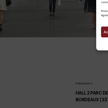
cont
Nous
égale
Ac
Published in
HALL 2 PARC D
BORDEAUX (33