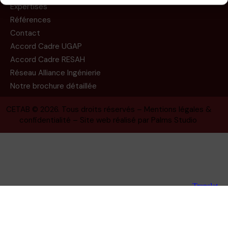
Expertises
Références
Contact
Accord Cadre UGAP
Accord Cadre RESAH
Réseau Alliance Ingénierie
Notre brochure détaillée
CETAB
© 2026. Tous droits réservés –
Mentions légales &
confidentialité
– Site web réalisé par
Palms Studio