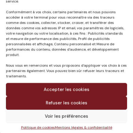
service.
Conformément à vos choix, certains partenaires et nous pouvons
Published in
accéder à votre terminal pour vous reconnaître via des traceurs
comme des cookies, collecter, stocker, croiser, et transférer des
GROUPE SCOLAIRE DU
données comme vos adresses IP et email, vos paramètres de logiciels,
PRISSE A BAYONNE
votre navigation ou votre localisation, à ces fins : Publicités standards
(64)
et mesure de performance des publicités, Profil de publicités
personnalisées et affichage, Contenu personnalisé et Mesure de
performances du contenu, données d'audience, et développement
produit.
Nous vous en remercions et vous proposons d'appliquer vos choix à ces
partenaires également. Vous pouvez bien sûr refuser leurs traceurs et
traitements.
Accepter les cookies
Refuser les cookies
Voir les préférences
Le groupe
Politique de cookies
Mentions légales & confidentialité
Missions