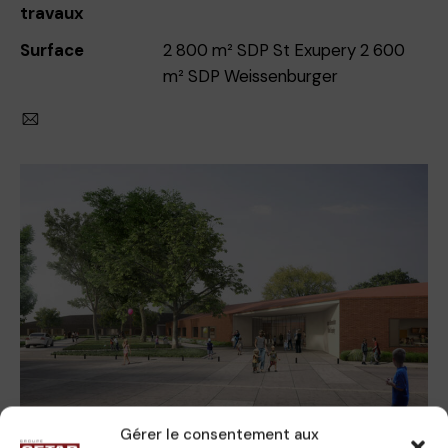
travaux
Surface
2 800 m² SDP St Exupery 2 600
m² SDP Weissenburger
Gérer le consentement aux
Rôle de CETAB :