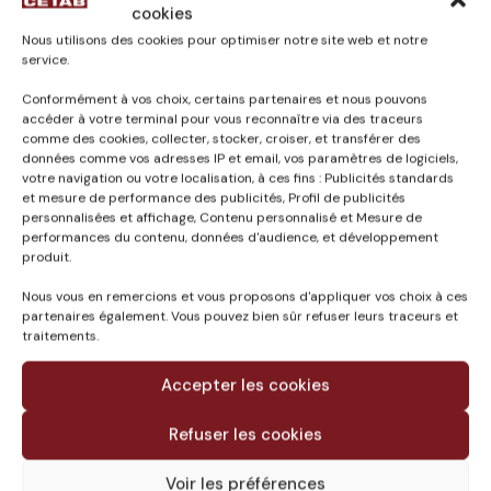
cookies
Maîtrise d’Œuvre – BET
Nous utilisons des cookies pour optimiser notre site web et notre
Mission de BASE – BIM Producteur
service.
Descriptif :
Conformément à vos choix, certains partenaires et nous pouvons
accéder à votre terminal pour vous reconnaître via des traceurs
Mission de Maîtrise d’œuvre pour la déconstruction-
comme des cookies, collecter, stocker, croiser, et transférer des
reconstruction, dans une démarche environnementale,
données comme vos adresses IP et email, vos paramètres de logiciels,
des groupes scolaires Weissenberger et Saint- Exupéry
votre navigation ou votre localisation, à ces fins : Publicités standards
et mesure de performance des publicités, Profil de publicités
de la ville de Noyon et pour l’aménagement des abords
personnalisées et affichage, Contenu personnalisé et Mesure de
et espaces publics associés.
performances du contenu, données d'audience, et développement
produit.
Les travaux seront réalisés en site occupé.
Nous vous en remercions et vous proposons d'appliquer vos choix à ces
Saint Exupéry : Reconstruction de l’école primaire d’une
partenaires également. Vous pouvez bien sûr refuser leurs traceurs et
traitements.
capacité de 10 classes et d’une classe RASED, une
école maternelle d’une capacité de 8 classes, des
Accepter les cookies
locaux dédiés à la restauration scolaire et à l’accueil
préscolaire et abords.
Refuser les cookies
Weissenberger : Reconstruction de l’école maternelle
Voir les préférences