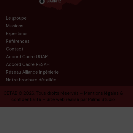
Le groupe
Missions
Expertises
Références
Contact
Accord Cadre UGAP
Accord Cadre RESAH
Réseau Alliance Ingénierie
Notre brochure détaillée
CETAB
© 2026. Tous droits réservés –
Mentions légales &
confidentialité
– Site web réalisé par
Palms Studio