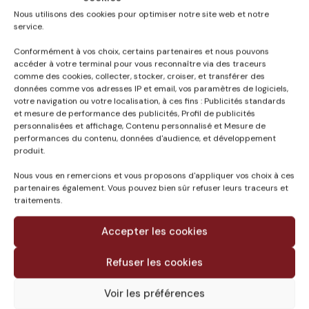
Nous utilisons des cookies pour optimiser notre site web et notre
service.
Conformément à vos choix, certains partenaires et nous pouvons
accéder à votre terminal pour vous reconnaître via des traceurs
comme des cookies, collecter, stocker, croiser, et transférer des
Published in
données comme vos adresses IP et email, vos paramètres de logiciels,
votre navigation ou votre localisation, à ces fins : Publicités standards
DECHETERIE D’YCHOUX
et mesure de performance des publicités, Profil de publicités
ET DECHETERIE DE
personnalisées et affichage, Contenu personnalisé et Mesure de
LABOUHEYRE (40)
performances du contenu, données d'audience, et développement
produit.
Nous vous en remercions et vous proposons d'appliquer vos choix à ces
partenaires également. Vous pouvez bien sûr refuser leurs traceurs et
traitements.
Accepter les cookies
Refuser les cookies
Voir les préférences