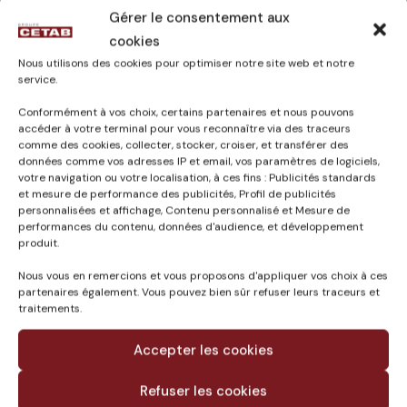
accession libre
Gérer le consentement aux
Logement
4224 m²
cookies
accession
Nous utilisons des cookies pour optimiser notre site web et notre
service.
sociale type
PSLA
Conformément à vos choix, certains partenaires et nous pouvons
accéder à votre terminal pour vous reconnaître via des traceurs
Commerces
1400 m² avec 178 places de
comme des cookies, collecter, stocker, croiser, et transférer des
données comme vos adresses IP et email, vos paramètres de logiciels,
stationnement
votre navigation ou votre localisation, à ces fins : Publicités standards
et mesure de performance des publicités, Profil de publicités
personnalisées et affichage, Contenu personnalisé et Mesure de
performances du contenu, données d'audience, et développement
produit.
Nous vous en remercions et vous proposons d'appliquer vos choix à ces
partenaires également. Vous pouvez bien sûr refuser leurs traceurs et
traitements.
Accepter les cookies
Refuser les cookies