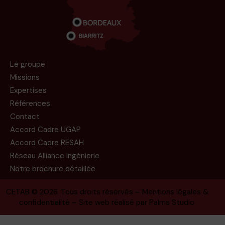
Le groupe
Missions
Expertises
Références
Contact
Accord Cadre UGAP
Accord Cadre RESAH
Réseau Alliance Ingénierie
Notre brochure détaillée
CETAB
© 2026. Tous droits réservés –
Mentions légales &
confidentialité
– Site web réalisé par
Palms Studio