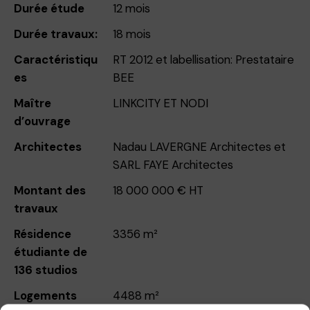
Durée étude
12 mois
Durée travaux:
18 mois
Caractéristiqu
RT 2012 et labellisation: Prestataire
es
BEE
Maître
LINKCITY ET NODI
d’ouvrage
Architectes
Nadau LAVERGNE Architectes et
SARL FAYE Architectes
Montant des
18 000 000 € HT
travaux
Résidence
3356 m²
étudiante de
136 studios
Logements
4488 m²