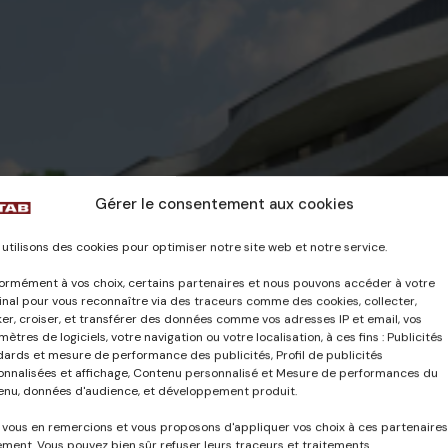
Gérer le consentement aux cookies
utilisons des cookies pour optimiser notre site web et notre service.
ormément à vos choix, certains partenaires et nous pouvons accéder à votre
nal pour vous reconnaître via des traceurs comme des cookies, collecter,
er, croiser, et transférer des données comme vos adresses IP et email, vos
ètres de logiciels, votre navigation ou votre localisation, à ces fins : Publicités
dards et mesure de performance des publicités, Profil de publicités
onnalisées et affichage, Contenu personnalisé et Mesure de performances du
enu, données d'audience, et développement produit.
 vous en remercions et vous proposons d'appliquer vos choix à ces partenaires
ment. Vous pouvez bien sûr refuser leurs traceurs et traitements.
CETAB
28 novembre 2023