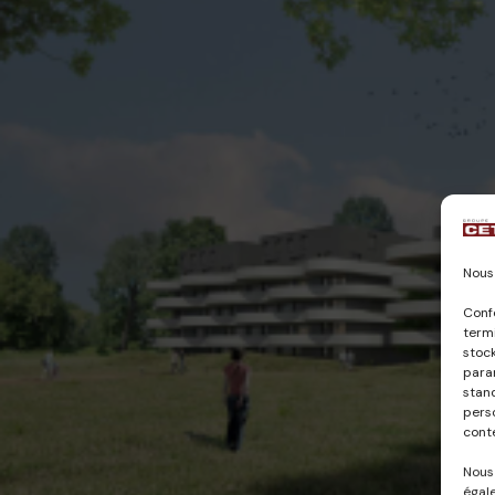
Nous 
Conf
termi
stock
param
stan
pers
cont
Nous
égale