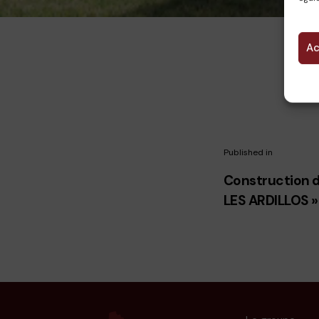
Ac
Published in
Construction d
LES ARDILLOS »