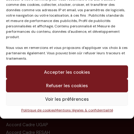
POMAREZ (40)
comme des cookies, collecter, stocker, croiser, et transférer des
données comme vos adresses IP et email, vos paramètres de logiciels,
votre navigation ou votre localisation, à ces fins : Publicités standards
et mesure de performance des publicités, Profil de publicités
personnalisées et affichage, Contenu personnalisé et Mesure de
performances du contenu, données d'audience, et développement
produit.
Nous vous en remercions et vous proposons d'appliquer vos choix à ces
partenaires également. Vous pouvez bien sûr refuser leurs traceurs et
traitements.
Accepter les cookies
Refuser les cookies
Le groupe
Missions
Voir les préférences
Expertises
Références
Politique de cookies
Mentions légales & confidentialité
Contact
Accord Cadre UGAP
Accord Cadre RESAH