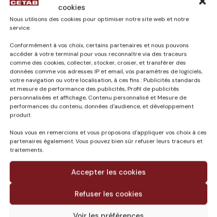
cookies
Nous utilisons des cookies pour optimiser notre site web et notre
service.
Conformément à vos choix, certains partenaires et nous pouvons
accéder à votre terminal pour vous reconnaître via des traceurs
Published in
comme des cookies, collecter, stocker, croiser, et transférer des
CONSTRUCTION
données comme vos adresses IP et email, vos paramètres de logiciels,
votre navigation ou votre localisation, à ces fins : Publicités standards
CENTRALE ENERGIE –
et mesure de performance des publicités, Profil de publicités
CENTRE HOSPITALIER
personnalisées et affichage, Contenu personnalisé et Mesure de
LAYNÈ MONT DE
performances du contenu, données d'audience, et développement
MARSAN (40)
produit.
Nous vous en remercions et vous proposons d'appliquer vos choix à ces
partenaires également. Vous pouvez bien sûr refuser leurs traceurs et
traitements.
Accepter les cookies
Refuser les cookies
Voir les préférences