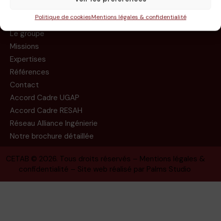
Politique de cookies
Mentions légales & confidentialité
Le groupe
Missions
Expertises
Références
Contact
Accord Cadre UGAP
Accord Cadre RESAH
Réseau Alliance Ingénierie
Notre brochure détaillée
CETAB
© 2026. Tous droits réservés –
Mentions légales &
confidentialité
– Site web réalisé par
Palms Studio