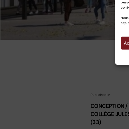
pers
cont
Nous
égale
Ac
Published in
CONCEPTION / 
COLLÈGE JULE
(33)