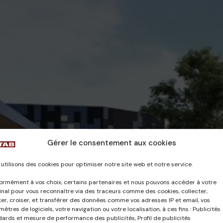
Gérer le consentement aux cookies
utilisons des cookies pour optimiser notre site web et notre service.
ormément à vos choix, certains partenaires et nous pouvons accéder à votre
nal pour vous reconnaître via des traceurs comme des cookies, collecter,
er, croiser, et transférer des données comme vos adresses IP et email, vos
ètres de logiciels, votre navigation ou votre localisation, à ces fins : Publicités
dards et mesure de performance des publicités, Profil de publicités