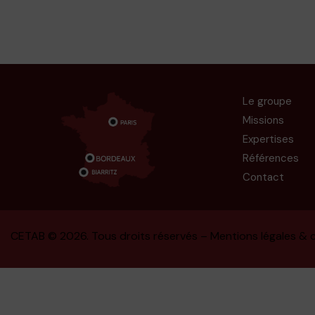
Le groupe
Missions
Expertises
Références
Contact
CETAB
© 2026. Tous droits réservés –
Mentions légales & c