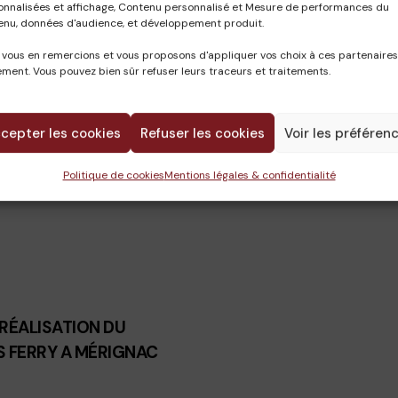
onnalisées et affichage, Contenu personnalisé et Mesure de performances du
enu, données d'audience, et développement produit.
 vous en remercions et vous proposons d'appliquer vos choix à ces partenaires
ment. Vous pouvez bien sûr refuser leurs traceurs et traitements.
CETAB
28 novembre 2023
cepter les cookies
Refuser les cookies
Voir les préféren
Politique de cookies
Mentions légales & confidentialité
RÉALISATION DU
S FERRY A MÉRIGNAC