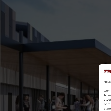
Nous 
Conf
termi
stock
param
stan