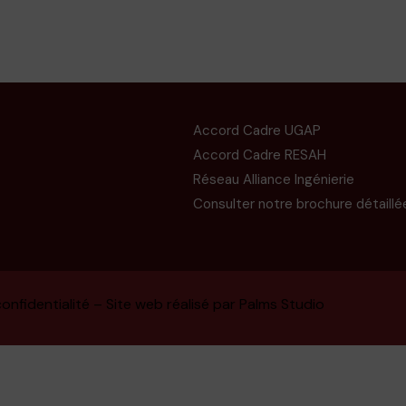
Accord Cadre UGAP
Accord Cadre RESAH
Réseau Alliance Ingénierie
Consulter notre brochure détaillé
onfidentialité
– Site web réalisé par
Palms Studio