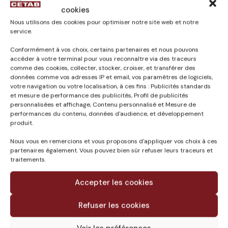
cookies
Nous utilisons des cookies pour optimiser notre site web et notre
service.
Conformément à vos choix, certains partenaires et nous pouvons
accéder à votre terminal pour vous reconnaître via des traceurs
Published in
comme des cookies, collecter, stocker, croiser, et transférer des
CONCEPTION /
données comme vos adresses IP et email, vos paramètres de logiciels,
votre navigation ou votre localisation, à ces fins : Publicités standards
RÉALISATION
et mesure de performance des publicités, Profil de publicités
CONSTRUCTION DE LA
personnalisées et affichage, Contenu personnalisé et Mesure de
PISCINE DE LORMONT
performances du contenu, données d'audience, et développement
produit.
(33)
Nous vous en remercions et vous proposons d'appliquer vos choix à ces
partenaires également. Vous pouvez bien sûr refuser leurs traceurs et
traitements.
Accepter les cookies
Refuser les cookies