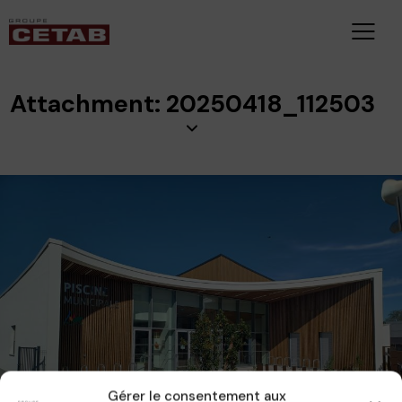
Attachment: 20250418_112503
Gérer le consentement aux
CAMILLE
24 juin 2025