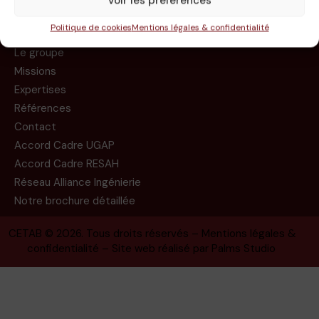
Voir les préférences
Politique de cookies
Mentions légales & confidentialité
Le groupe
Missions
Expertises
Références
Contact
Accord Cadre UGAP
Accord Cadre RESAH
Réseau Alliance Ingénierie
Notre brochure détaillée
CETAB
© 2026. Tous droits réservés –
Mentions légales &
confidentialité
– Site web réalisé par
Palms Studio