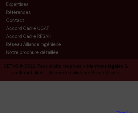
Expertises
Références
Contact
Accord Cadre UGAP
Accord Cadre RESAH
Réseau Alliance Ingénierie
Notre brochure détaillée
CETAB
© 2026. Tous droits réservés –
Mentions légales &
confidentialité
– Site web réalisé par
Palms Studio