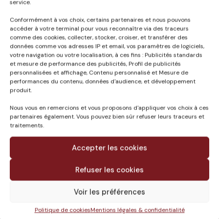
service.
Conformément à vos choix, certains partenaires et nous pouvons
accéder à votre terminal pour vous reconnaître via des traceurs
comme des cookies, collecter, stocker, croiser, et transférer des
données comme vos adresses IP et email, vos paramètres de logiciels,
BÂTIMENT ODONTOLOGIE UNIVERSITÉ DE
votre navigation ou votre localisation, à ces fins : Publicités standards
et mesure de performance des publicités, Profil de publicités
BORDEAUX SEGALEN (33)
personnalisées et affichage, Contenu personnalisé et Mesure de
Rôle de CETAB :
performances du contenu, données d'audience, et développement
MOE + Infrastructures, structures et équipements
produit.
techniques + Economie second œuvre + HQE + SSI +
Nous vous en remercions et vous proposons d'appliquer vos choix à ces
Maintenance + Chantier propre
partenaires également. Vous pouvez bien sûr refuser leurs traceurs et
traitements.
Descriptif :
Accepter les cookies
Bâtiment universitaire de formation des professionnels
de santé en ODONTOLOGIE (chirurgie dentaire), et
Refuser les cookies
bâtiment de recherche.
Réalisation en une seule tranche de travaux sur le site
Voir les préférences
de Bordeaux CARREIRE regroupant les formations de
Politique de cookies
Mentions légales & confidentialité
santé : Médecine, Pharmacie… et de pôle recherche