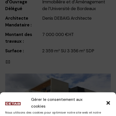
d'Ouvrage
Immobilière et d’Aménagement
Délégué
de l’Université de Bordeaux
Architecte
Denis DEBAIG Architecte
Mandataire :
Montant des
7 000 000 €HT
travaux :
Surface :
2 359 m² SU 3 356 m² SDP
Gérer le consentement aux
cookies
Nous utilisons des cookies pour optimiser notre site web et notre