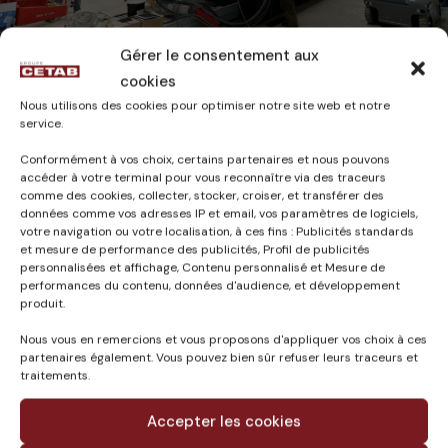
Gérer le consentement aux
????????????????????????????????????
cookies
Nous utilisons des cookies pour optimiser notre site web et notre
CAMILLE
4 octobre 2024
service.
Conformément à vos choix, certains partenaires et nous pouvons
accéder à votre terminal pour vous reconnaître via des traceurs
comme des cookies, collecter, stocker, croiser, et transférer des
données comme vos adresses IP et email, vos paramètres de logiciels,
votre navigation ou votre localisation, à ces fins : Publicités standards
Published in
et mesure de performance des publicités, Profil de publicités
personnalisées et affichage, Contenu personnalisé et Mesure de
BASSINS A FLOT COTE
performances du contenu, données d'audience, et développement
BACALAN (33) –
produit.
Production de chaleur
Nous vous en remercions et vous proposons d'appliquer vos choix à ces
centralisée secteur
partenaires également. Vous pouvez bien sûr refuser leurs traceurs et
Bacalan 20MW
traitements.
Accepter les cookies