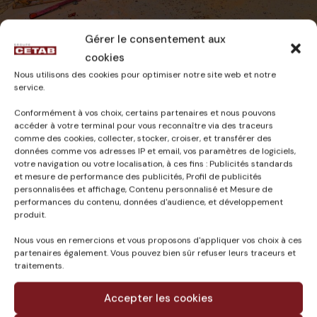
Gérer le consentement aux
????????????????????????????????????
cookies
Nous utilisons des cookies pour optimiser notre site web et notre
CAMILLE
4 octobre 2024
service.
Conformément à vos choix, certains partenaires et nous pouvons
accéder à votre terminal pour vous reconnaître via des traceurs
comme des cookies, collecter, stocker, croiser, et transférer des
données comme vos adresses IP et email, vos paramètres de logiciels,
votre navigation ou votre localisation, à ces fins : Publicités standards
Published in
et mesure de performance des publicités, Profil de publicités
personnalisées et affichage, Contenu personnalisé et Mesure de
BASSINS A FLOT COTE
performances du contenu, données d'audience, et développement
BACALAN (33) –
produit.
Production de chaleur
Nous vous en remercions et vous proposons d'appliquer vos choix à ces
centralisée secteur
partenaires également. Vous pouvez bien sûr refuser leurs traceurs et
Bacalan 20MW
traitements.
Accepter les cookies