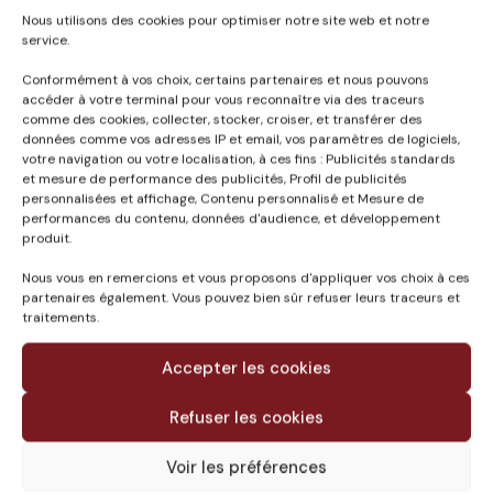
Nous utilisons des cookies pour optimiser notre site web et notre
service.
Conformément à vos choix, certains partenaires et nous pouvons
accéder à votre terminal pour vous reconnaître via des traceurs
comme des cookies, collecter, stocker, croiser, et transférer des
Published in
données comme vos adresses IP et email, vos paramètres de logiciels,
votre navigation ou votre localisation, à ces fins : Publicités standards
AMO CFO/CFA QUAI
et mesure de performance des publicités, Profil de publicités
D’ORSAY PROJET QO21
personnalisées et affichage, Contenu personnalisé et Mesure de
– PARIS (75)
performances du contenu, données d'audience, et développement
produit.
Nous vous en remercions et vous proposons d'appliquer vos choix à ces
partenaires également. Vous pouvez bien sûr refuser leurs traceurs et
traitements.
Accepter les cookies
Refuser les cookies
Voir les préférences