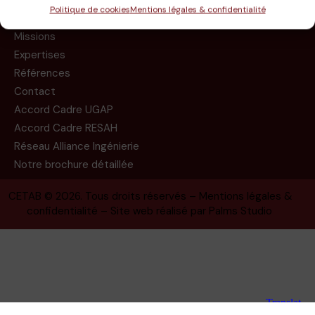
Politique de cookies
Mentions légales & confidentialité
Le groupe
Missions
Expertises
Références
Contact
Accord Cadre UGAP
Accord Cadre RESAH
Réseau Alliance Ingénierie
Notre brochure détaillée
CETAB
© 2026. Tous droits réservés –
Mentions légales &
confidentialité
– Site web réalisé par
Palms Studio