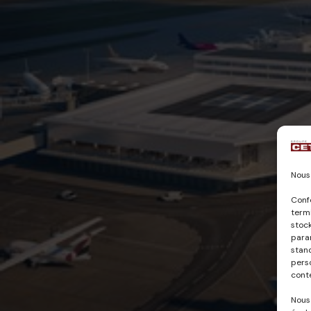
Nous 
Conf
termi
stock
param
stan
pers
cont
Nous