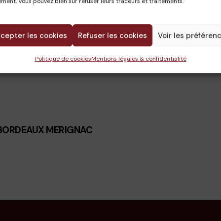
ment. Vous pouvez bien sûr refuser leurs traceurs et traitements.
CAMILLE
10 février 2025
cepter les cookies
Refuser les cookies
Voir les préféren
Politique de cookies
Mentions légales & confidentialité
BORDEAUX MERIGNAC